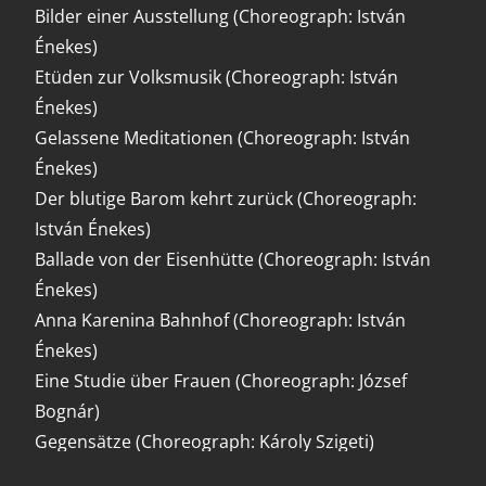
Bilder einer Ausstellung (Choreograph: István
Énekes)
Etüden zur Volksmusik (Choreograph: István
Énekes)
Gelassene Meditationen (Choreograph: István
Énekes)
Der blutige Barom kehrt zurück (Choreograph:
István Énekes)
Ballade von der Eisenhütte (Choreograph: István
Énekes)
Anna Karenina Bahnhof (Choreograph: István
Énekes)
Eine Studie über Frauen (Choreograph: József
Bognár)
Gegensätze (Choreograph: Károly Szigeti)
Polen (Choreograph: Antal Kricskovics)