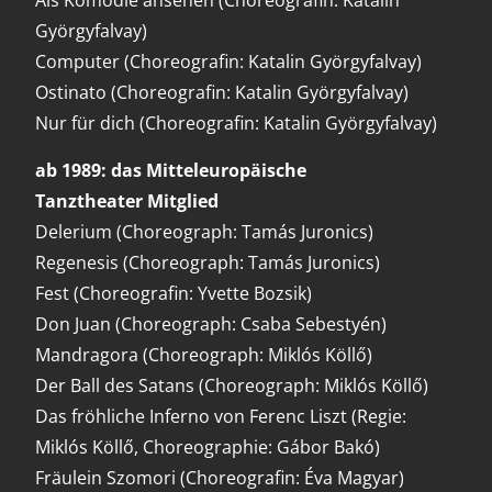
Als Komödie ansehen (Choreografin: Katalin
Györgyfalvay)
Computer (Choreografin: Katalin Györgyfalvay)
Ostinato (Choreografin: Katalin Györgyfalvay)
Nur für dich (Choreografin: Katalin Györgyfalvay)
ab 1989: das Mitteleuropäische
Tanztheater
Mitglied
Delerium (Choreograph: Tamás Juronics)
Regenesis (Choreograph: Tamás Juronics)
Fest (Choreografin: Yvette Bozsik)
Don Juan (Choreograph: Csaba Sebestyén)
Mandragora (Choreograph: Miklós Köllő)
Der Ball des Satans (Choreograph: Miklós Köllő)
Das fröhliche Inferno von Ferenc Liszt (Regie:
Miklós Köllő, Choreographie: Gábor Bakó)
Fräulein Szomori (Choreografin: Éva Magyar)