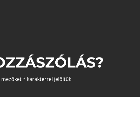
OZZÁSZÓLÁS?
ő mezőket
*
karakterrel jelöltük