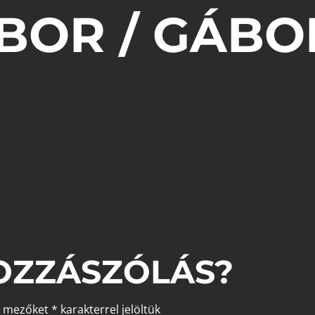
BOR / GÁBO
OZZÁSZÓLÁS?
ő mezőket
*
karakterrel jelöltük