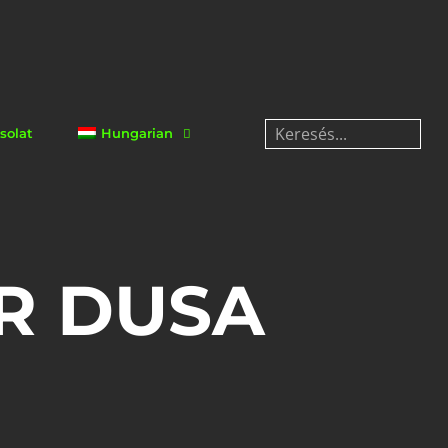
solat
Hungarian
R DUSA