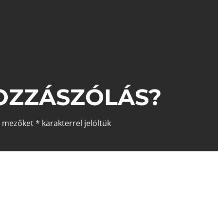
OZZÁSZÓLÁS?
ő mezőket
*
karakterrel jelöltük