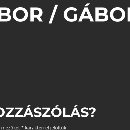
BOR / GÁBO
OZZÁSZÓLÁS?
ő mezőket
*
karakterrel jelöltük