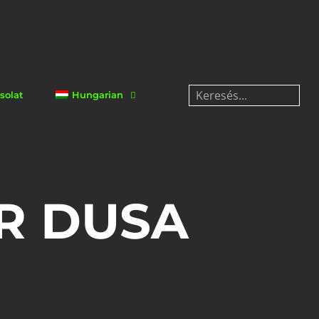
solat
Hungarian
R DUSA