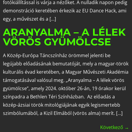
fotókiállítással is várja a nézőket. A nulladik napon pedig
demonstráció keretében érkezik az EU Dance Hack, ami
egy, a művészet és a […]
ARANYALMA – A LÉLEK
VÖRÖS GYÜMÖLCSE
A Közép-Európa Táncszínház örömmel jelenti be
legújabb előadásának bemutatóját, mely a magyar-török
kulturális évad keretében, a Magyar Művészeti Akadémia
támogatásával valósul meg. „Aranyalma – A lélek vörös
gyümölcse”, amely 2024. október 26-án, 19 órakor kerül
színpadra a Bethlen Téri Színházban. Az előadás a
közép-ázsiai török mitológiájának egyik legismertebb
szimbólumából, a Kizil Elmából (vörös alma) merít. […]
Következő
→