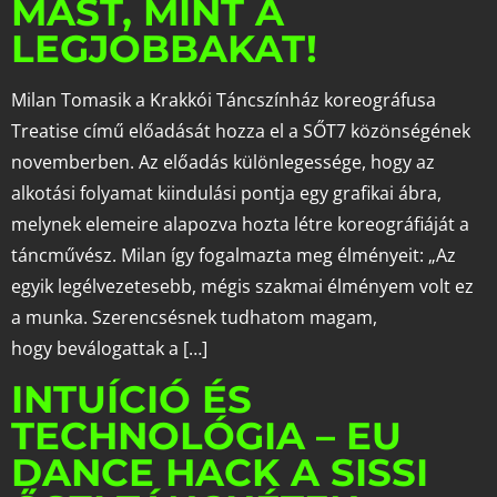
MÁST, MINT A
LEGJOBBAKAT!
Milan Tomasik a Krakkói Táncszínház koreográfusa
Treatise című előadását hozza el a SŐT7 közönségének
novemberben. Az előadás különlegessége, hogy az
alkotási folyamat kiindulási pontja egy grafikai ábra,
melynek elemeire alapozva hozta létre koreográfiáját a
táncművész. Milan így fogalmazta meg élményeit: „Az
egyik legélvezetesebb, mégis szakmai élményem volt ez
a munka. Szerencsésnek tudhatom magam,
hogy beválogattak a […]
INTUÍCIÓ ÉS
TECHNOLÓGIA – EU
DANCE HACK A SISSI