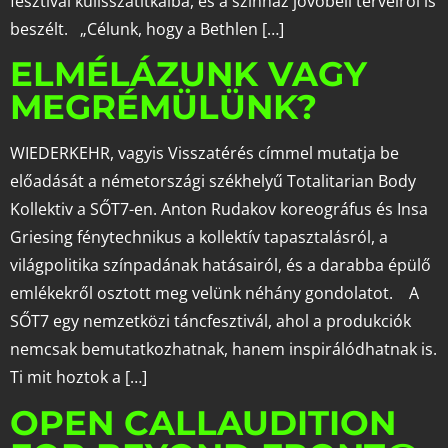
fesztivál kulisszatitkaiba, és a színház jövőbeli terveiről is
beszélt. „Célunk, hogy a Bethlen […]
ELMÉLÁZUNK VAGY
MEGRÉMÜLÜNK?
WIEDERKEHR, vagyis Visszatérés címmel mutatja be
előadását a németországi székhelyű Totalitarian Body
Kollektiv a SŐT7-en. Anton Rudakov koreográfus és Insa
Griesing fénytechnikus a kollektív tapasztalásról, a
világpolitika színpadának hatásairól, és a darabba épülő
emlékekről osztott meg velünk néhány gondolatot. A
SŐT7 egy nemzetközi táncfesztivál, ahol a produkciók
nemcsak bemutatkozhatnak, hanem inspirálódhatnak is.
Ti mit hoztok a […]
OPEN CALLAUDITION