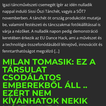
Igazi táncművészeti csemegét ígér az idén nulladik
nappal induló Sissi Őszi Tánchét, vagyis a SŐT7
novemberben. A tánchét öt ország produkcióit mutatja
be, valamint festészeti és táncszakmai fotókiállítással is
várja a nézőket. A nulladik napon pedig demonstráció
keretében érkezik az EU Dance Hack, ami a művészet és
a technológia összefonódásából létrejövő, innovációt és
fenntarthatóságot megcélzó […]
MILAN TOMASIK: EZ A
TÁRSULAT
CSODÁLATOS
EMBEREKBŐL ÁLL ..
EZÉRT NEM
KÍVÁNHATOK NEKIK