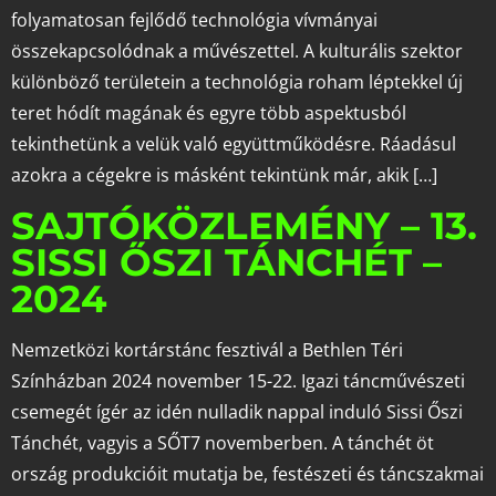
folyamatosan fejlődő technológia vívmányai
összekapcsolódnak a művészettel. A kulturális szektor
különböző területein a technológia roham léptekkel új
teret hódít magának és egyre több aspektusból
tekinthetünk a velük való együttműködésre. Ráadásul
azokra a cégekre is másként tekintünk már, akik […]
SAJTÓKÖZLEMÉNY – 13.
SISSI ŐSZI TÁNCHÉT –
2024
Nemzetközi kortárstánc fesztivál a Bethlen Téri
Színházban 2024 november 15-22. Igazi táncművészeti
csemegét ígér az idén nulladik nappal induló Sissi Őszi
Tánchét, vagyis a SŐT7 novemberben. A tánchét öt
ország produkcióit mutatja be, festészeti és táncszakmai