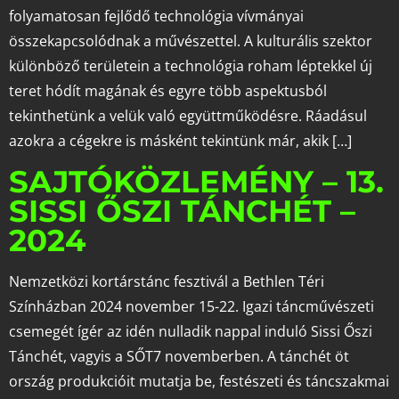
folyamatosan fejlődő technológia vívmányai
összekapcsolódnak a művészettel. A kulturális szektor
különböző területein a technológia roham léptekkel új
teret hódít magának és egyre több aspektusból
tekinthetünk a velük való együttműködésre. Ráadásul
azokra a cégekre is másként tekintünk már, akik […]
SAJTÓKÖZLEMÉNY – 13.
SISSI ŐSZI TÁNCHÉT –
2024
Nemzetközi kortárstánc fesztivál a Bethlen Téri
Színházban 2024 november 15-22. Igazi táncművészeti
csemegét ígér az idén nulladik nappal induló Sissi Őszi
Tánchét, vagyis a SŐT7 novemberben. A tánchét öt
ország produkcióit mutatja be, festészeti és táncszakmai