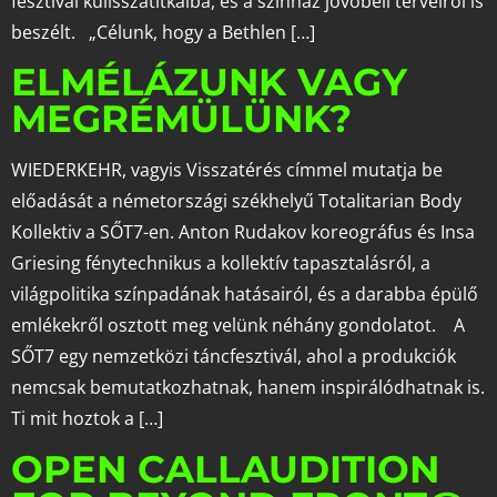
fesztivál kulisszatitkaiba, és a színház jövőbeli terveiről is
beszélt. „Célunk, hogy a Bethlen […]
ELMÉLÁZUNK VAGY
MEGRÉMÜLÜNK?
WIEDERKEHR, vagyis Visszatérés címmel mutatja be
előadását a németországi székhelyű Totalitarian Body
Kollektiv a SŐT7-en. Anton Rudakov koreográfus és Insa
Griesing fénytechnikus a kollektív tapasztalásról, a
világpolitika színpadának hatásairól, és a darabba épülő
emlékekről osztott meg velünk néhány gondolatot. A
SŐT7 egy nemzetközi táncfesztivál, ahol a produkciók
nemcsak bemutatkozhatnak, hanem inspirálódhatnak is.
Ti mit hoztok a […]
OPEN CALLAUDITION