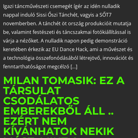
Igazi táncművészeti csemegét ígér az idén nulladik
nappal induló Sissi Őszi Tánchét, vagyis a SŐT7
novemberben. A tánchét öt ország produkcióit mutatja
be, valamint festészeti és táncszakmai fotókiállítással is
várja a nézőket. A nulladik napon pedig demonstráció
keretében érkezik az EU Dance Hack, ami a művészet és
a technológia összefonódásából létrejövő, innovációt és
fenntarthatóságot megcélzó […]
MILAN TOMASIK: EZ A
TÁRSULAT
CSODÁLATOS
EMBEREKBŐL ÁLL ..
EZÉRT NEM
KÍVÁNHATOK NEKIK