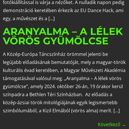
fotókiállítással is várja a nézőket. A nulladik napon pedig
demonstráció keretében érkezik az EU Dance Hack, ami
egy, a művészet és a […]
ARANYALMA – A LÉLEK
VÖRÖS GYÜMÖLCSE
A Közép-Európa Táncszínház örömmel jelenti be
legújabb előadásának bemutatóját, mely a magyar-török
kulturális évad keretében, a Magyar Művészeti Akadémia
támogatásával valósul meg. „Aranyalma – A lélek vörös
gyümölcse”, amely 2024. október 26-án, 19 órakor kerül
színpadra a Bethlen Téri Színházban. Az előadás a
közép-ázsiai török mitológiájának egyik legismertebb
szimbólumából, a Kizil Elmából (vörös alma) merít. […]
Következő
→