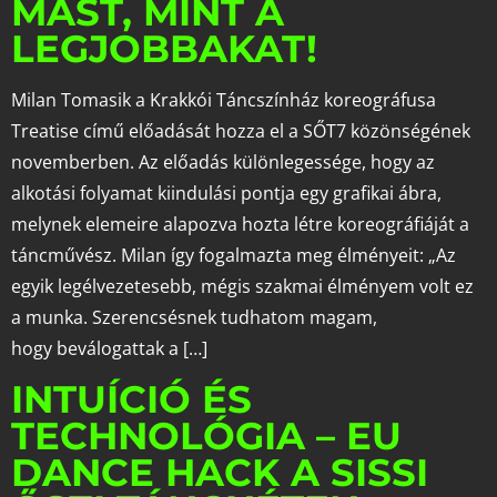
MÁST, MINT A
LEGJOBBAKAT!
Milan Tomasik a Krakkói Táncszínház koreográfusa
Treatise című előadását hozza el a SŐT7 közönségének
novemberben. Az előadás különlegessége, hogy az
alkotási folyamat kiindulási pontja egy grafikai ábra,
melynek elemeire alapozva hozta létre koreográfiáját a
táncművész. Milan így fogalmazta meg élményeit: „Az
egyik legélvezetesebb, mégis szakmai élményem volt ez
a munka. Szerencsésnek tudhatom magam,
hogy beválogattak a […]
INTUÍCIÓ ÉS
TECHNOLÓGIA – EU
DANCE HACK A SISSI