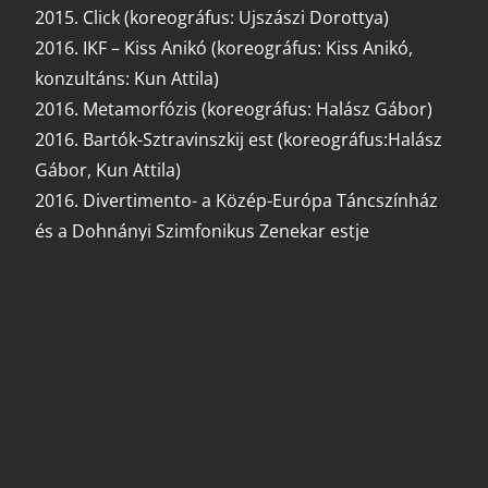
2015. Click (koreográfus: Ujszászi Dorottya)
2016. IKF – Kiss Anikó (koreográfus: Kiss Anikó,
konzultáns: Kun Attila)
2016. Metamorfózis (koreográfus: Halász Gábor)
2016. Bartók-Sztravinszkij est (koreográfus:Halász
Gábor, Kun Attila)
2016. Divertimento- a Közép-Európa Táncszínház
és a Dohnányi Szimfonikus Zenekar estje
(koreográfus: Kun Attila)
2016. Bach tánc-szvitek (koreográfus: Kun Attila)
2017. Kodály-dialógok (koreográfusok: Mádi László,
Kun Attila)
2017. Cinegekirályfi (koreográfus: Kun Attila)
2018. Col-Lab /a Közép-Európa Táncszínház és a
Krarow Dance Theatre együttműködése/
(koreográfusok: Kun Attila és Eryk Makohon)