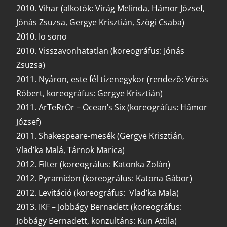
2010. Vihar (alkotók: Virág Melinda, Hámor József,
Jónás Zsuzsa, Gergye Krisztián, Szögi Csaba)
2010. Io sono
2010. Visszavonhatatlan (koreográfus: Jónás
Zsuzsa)
2011. Nyáron, este fél tizenegykor (rendezõ: Vörös
Róbert, koreográfus: Gergye Krisztián)
2011. ArTeRrOr – Ocean’s Six (koreográfus: Hámor
József)
2011. Shakespeare-mesék (Gergye Krisztián,
Vlad’ka Malá, Tárnok Marica)
2012. Filter (koreográfus: Katonka Zolán)
2012. Pyramidon (koreográfus: Katona Gábor)
2012. Levitáció (koreográfus: Vlad’ka Mala)
2013. IKF – Jobbágy Bernadett (koreográfus:
Jobbágy Bernadett, konzultáns: Kun Attila)