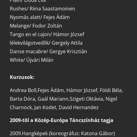
Plain/ Duda Éva
Rushes/ Riina Saastamoinen
Nyomás alatt/ Fejes Ádám
Melange/ Fodor Zoltán
Tango en el cajon/ Hámor József
lélekvilágotvedlik/ Gergely Attila
Danse macabre/ Gergye Krisztián
White/ Újvári Milán
Kurzusok:
Andrea Boll,Fejes Ádám, Hámor József, Földi Béla,
Barta Dóra, Gaál Mariann,Szigeti Oktávia, Nigel
Charnock, Jan Kodet, David Hernandez
2009-tõl a Közép-Európa Táncszínház tagja
2009.Hangképek (koreográfus: Katona Gábor)