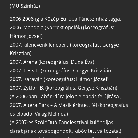
(MU Színház)
2006-2008-ig a Közép-Európa Táncszínház tagja:
2006. Mandala (Korrekt opciók) (koreográfus:
Hámor József)
2007. kilencvenkilencperc (koreográfus: Gergye
Krisztián)
2007. Aréna (koreográfus: Duda Éva)
2007. T.E.S.T. (koreográfus: Gergye Krisztián)
2007. Karaván (koreográfus: Hámor József)
2007. Zyklon B. (koreográfus: Gergye Krisztián)
(A 2006-ban Lábán-díjra jelölt elõadás felújítása.)
2007. Altera Pars – A Másik érintett fél (koreográfus
és elõadó: Virág Melinda)
(A 2007-es SzólóDuó Táncfesztivál különdíjas
darabjának továbbgondolt, kibõvített változata.)