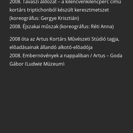
2008. Tavaszi áldozat – a kilencvenkilencperc címû
kortárs triptichonból készült keresztmetszet
(koreográfus: Gergye Krisztián)
2008. Éjszakai mûszak (koreográfus: Réti Anna)
2008 óta az Artus Kortárs Mûvészeti Stúdió tagja,
elõadásainak állandó alkotó-elõadója
2008. Embernövények a nappaliban / Artus – Goda
Gábor (Ludwig Múzeum)
2008. Hermész 13 / Artus – Goda Gábor
2009. KakasKakasKakas / Artus – Goda Gábor
2010. A láthatatlan ember / Artus – Goda Gábor
2010. Kérész mûvek / Artus – Goda Gábor
2011. Ulysses nappalija / Artus – Goda Gábor
2011. Sziszüphosz reggelije / Artus – Debreczeni
Márton, Virág Melinda