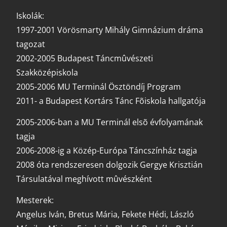
Iskolák:
1997-2001 Vörösmarty Mihály Gimnázium dráma
tagozat
2002-2005 Budapest Táncmûvészeti
Szakközépiskola
2005-2006 MU Terminál Ösztöndíj Program
2011- a Budapest Kortárs Tánc Fõiskola hallgatója
2005-2006-ban a MU Terminál elsõ évfolyamának
tagja
2006-2008-ig a Közép-Európa Táncszínház tagja
2008 óta rendszeresen dolgozik Gergye Krisztián
Társulatával meghívott mûvészként
Mesterek:
Angelus Iván, Bretus Mária, Fekete Hédi, László