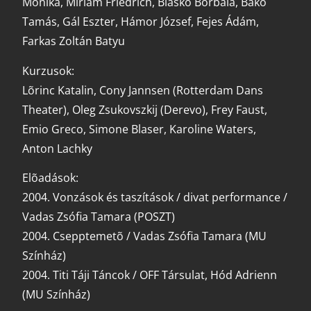
Mónika, Miriam Friedrich, Blaskó Borbála, Bakó
Tamás, Gál Eszter, Hámor József, Fejes Ádám,
Farkas Zoltán Batyu
Kurzusok:
Lõrinc Katalin, Cony Jannsen (Rotterdam Dans
Theater), Oleg Zsukovszkij (Derevo), Frey Faust,
Emio Greco, Simone Blaser, Karoline Waters,
Anton Lachky
Elõadások:
2004. Vonzások és taszítások / divat performance /
Vadas Zsófia Tamara (POSZT)
2004. Csepptemetõ / Vadas Zsófia Tamara (MU
Színház)
2004. Titi Táji Táncok / OFF Társulat, Hód Adrienn
(MU Színház)