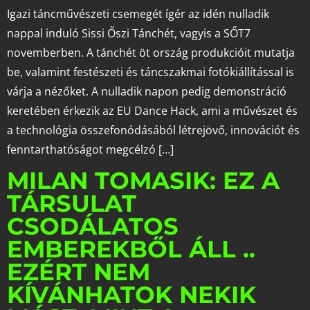
Igazi táncművészeti csemegét ígér az idén nulladik
nappal induló Sissi Őszi Tánchét, vagyis a SŐT7
novemberben. A tánchét öt ország produkcióit mutatja
be, valamint festészeti és táncszakmai fotókiállítással is
várja a nézőket. A nulladik napon pedig demonstráció
keretében érkezik az EU Dance Hack, ami a művészet és
a technológia összefonódásából létrejövő, innovációt és
fenntarthatóságot megcélzó […]
MILAN TOMASIK: EZ A
TÁRSULAT
CSODÁLATOS
EMBEREKBŐL ÁLL ..
EZÉRT NEM
KÍVÁNHATOK NEKIK