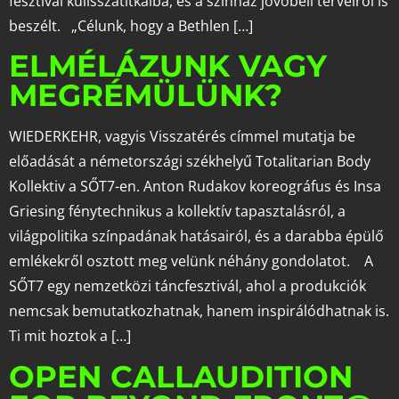
fesztivál kulisszatitkaiba, és a színház jövőbeli terveiről is
beszélt. „Célunk, hogy a Bethlen […]
ELMÉLÁZUNK VAGY
MEGRÉMÜLÜNK?
WIEDERKEHR, vagyis Visszatérés címmel mutatja be
előadását a németországi székhelyű Totalitarian Body
Kollektiv a SŐT7-en. Anton Rudakov koreográfus és Insa
Griesing fénytechnikus a kollektív tapasztalásról, a
világpolitika színpadának hatásairól, és a darabba épülő
emlékekről osztott meg velünk néhány gondolatot. A
SŐT7 egy nemzetközi táncfesztivál, ahol a produkciók
nemcsak bemutatkozhatnak, hanem inspirálódhatnak is.
Ti mit hoztok a […]
OPEN CALLAUDITION