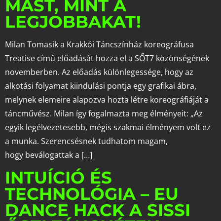
MÁST, MINT A
LEGJOBBAKAT!
Milan Tomasik a Krakkói Táncszínház koreográfusa
Treatise című előadását hozza el a SŐT7 közönségének
novemberben. Az előadás különlegessége, hogy az
alkotási folyamat kiindulási pontja egy grafikai ábra,
melynek elemeire alapozva hozta létre koreográfiáját a
táncművész. Milan így fogalmazta meg élményeit: „Az
egyik legélvezetesebb, mégis szakmai élményem volt ez
a munka. Szerencsésnek tudhatom magam,
hogy beválogattak a […]
INTUÍCIÓ ÉS
TECHNOLÓGIA – EU
DANCE HACK A SISSI