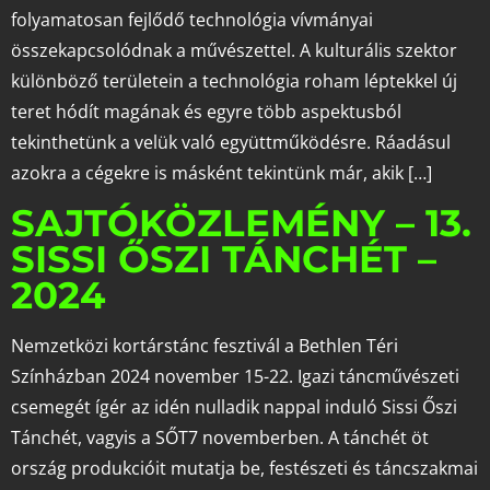
folyamatosan fejlődő technológia vívmányai
összekapcsolódnak a művészettel. A kulturális szektor
különböző területein a technológia roham léptekkel új
teret hódít magának és egyre több aspektusból
tekinthetünk a velük való együttműködésre. Ráadásul
azokra a cégekre is másként tekintünk már, akik […]
SAJTÓKÖZLEMÉNY – 13.
SISSI ŐSZI TÁNCHÉT –
2024
Nemzetközi kortárstánc fesztivál a Bethlen Téri
Színházban 2024 november 15-22. Igazi táncművészeti
csemegét ígér az idén nulladik nappal induló Sissi Őszi
Tánchét, vagyis a SŐT7 novemberben. A tánchét öt
ország produkcióit mutatja be, festészeti és táncszakmai