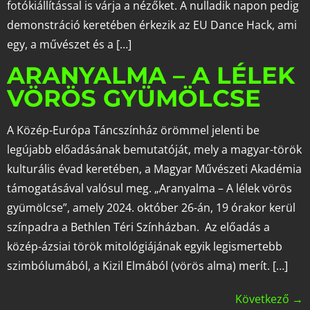
fotókiállítással is várja a nézőket. A nulladik napon pedig
demonstráció keretében érkezik az EU Dance Hack, ami
egy, a művészet és a […]
ARANYALMA – A LÉLEK
VÖRÖS GYÜMÖLCSE
A Közép-Európa Táncszínház örömmel jelenti be
legújabb előadásának bemutatóját, mely a magyar-török
kulturális évad keretében, a Magyar Művészeti Akadémia
támogatásával valósul meg. „Aranyalma – A lélek vörös
gyümölcse”, amely 2024. október 26-án, 19 órakor kerül
színpadra a Bethlen Téri Színházban. Az előadás a
közép-ázsiai török mitológiájának egyik legismertebb
szimbólumából, a Kizil Elmából (vörös alma) merít. […]
Következő
→